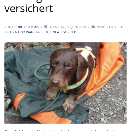
versichert
VON
GEORG H. AMIAN
/
DIENSTAG, 30 JUNI 2020
/
VERÖFFENTLICHT
IN
JAGD- UND WAFFENRECHT
,
UNCATEGORIZED