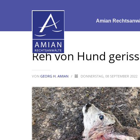
Amian Rechtsanwäl
Reh von Hund geriss
VON
GEORG H. AMIAN
/
DONNERSTAG, 08 SEPTEMBER 2022