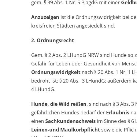
gem. § 39 Abs. 1 Nr. 5 BJagdG mit einer
Geldbu
Anzuzeigen
ist die Ordnungswidrigkeit bei d
kreisfreien Städten angesiedelt sind.
2. Ordnungsrecht
Gem. § 2 Abs. 2 LHundG NRW sind Hunde so zu 
Gefahr für Leben oder Gesundheit von Mensch
Ordnungswidrigkeit
nach § 20 Abs. 1 Nr. 1
bedroht ist; § 20 Abs. 3 LHundG; außerdem k
4 LHundG.
Hunde, die Wild reißen
, sind nach § 3 Abs. 
gefährlichen Hundes bedarf der
Erlaubnis
nac
einen
Sachkundenachweis
im Sinne des § 6
Leinen-und Maulkorbpflicht
sowie die Pflic