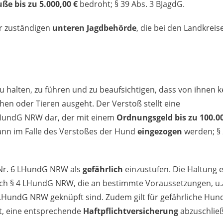
ße bis zu 5.000,00 €
bedroht; § 39 Abs. 3 BJagdG.
er zuständigen
unteren Jagdbehörde
, die bei den Landkrei
halten, zu führen und zu beaufsichtigen, dass von ihnen k
en oder Tieren ausgeht. Der Verstoß stellt eine
 LHundG NRW dar, der mit einem
Ordnungsgeld bis zu 100.00
ann im Falle des Verstoßes der Hund
eingezogen
werden; § 
3 Nr. 6 LHundG NRW als
gefährlich
einzustufen. Die Haltung 
h § 4 LHundG NRW, die an bestimmte Voraussetzungen, u.
 LHundG NRW geknüpft sind. Zudem gilt für gefährliche Hun
ht, eine entsprechende
Haftpflichtversicherung
abzuschließ