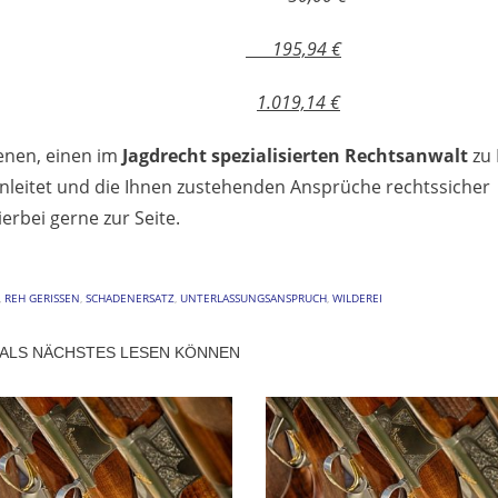
 nach RVG
195,94 €
mme
1.019,14 €
fenen, einen im
Jagdrecht spezialisierten Rechtsanwalt
zu 
einleitet und die Ihnen zustehenden Ansprüche rechtssicher
erbei gerne zur Seite.
,
REH GERISSEN
,
SCHADENERSATZ
,
UNTERLASSUNGSANSPRUCH
,
WILDEREI
 ALS NÄCHSTES LESEN KÖNNEN