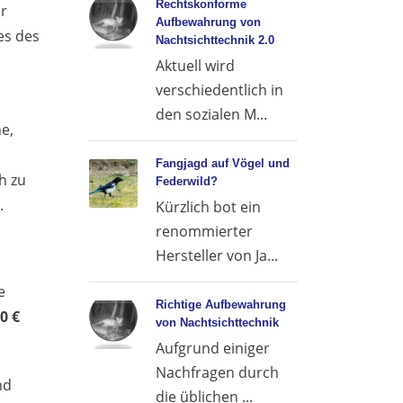
Rechtskonforme
ur
Aufbewahrung von
es des
Nachtsichttechnik 2.0
Aktuell wird
verschiedentlich in
den sozialen M...
e,
Fangjagd auf Vögel und
h zu
Federwild?
.
Kürzlich bot ein
renommierter
Hersteller von Ja...
e
Richtige Aufbewahrung
0 €
von Nachtsichttechnik
Aufgrund einiger
Nachfragen durch
nd
die üblichen ...