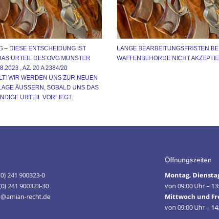
 – DIESE ENTSCHEIDUNG IST
LANGE BEARBEITUNGSFRISTEN BE
AS URTEIL DES OVG MÜNSTER
WAFFENBEHÖRDE NICHT AKZEPTIE
.2023 , AZ. 20 A 2384/20
T! WIR WERDEN UNS ZUR NEUEN
AGE ÄUSSERN, SOBALD UNS DAS V
DIGE URTEIL VORLIEGT.
Öffnungszeiten
 (0) 241 900323-0
Montag, Diensta
(0) 241 900323-30
von 09:00 Uhr – 13
fo@amian-recht.de
Mittwoch und Fr
von 09:00 Uhr – 14