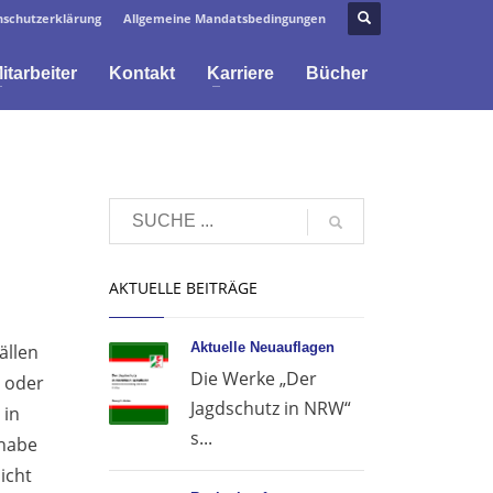
schutzerklärung
Allgemeine Mandatsbedingungen
itarbeiter
Kontakt
Karriere
Bücher
AKTUELLE BEITRÄGE
Aktuelle Neuauflagen
ällen
Die Werke „Der
n oder
Jagdschutz in NRW“
 in
s...
 habe
icht