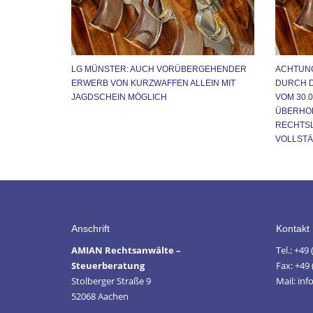
LG MÜNSTER: AUCH VORÜBERGEHENDER
ACHTUNG
ERWERB VON KURZWAFFEN ALLEIN MIT
DURCH D
JAGDSCHEIN MÖGLICH
VOM 30.08
ÜBERHOL
RECHTSL
OLLSTÄN
Anschrift
Kontakt
AMIAN Rechtsanwälte –
Tel.: +49
Steuerberatung
Fax: +49 
Stolberger Straße 9
Mail: in
52068 Aachen