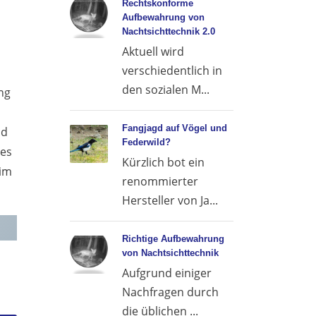
Rechtskonforme
Aufbewahrung von
Nachtsichttechnik 2.0
Aktuell wird
verschiedentlich in
den sozialen M...
ng
Fangjagd auf Vögel und
nd
Federwild?
des
Kürzlich bot ein
 im
renommierter
Hersteller von Ja...
Richtige Aufbewahrung
von Nachtsichttechnik
Aufgrund einiger
Nachfragen durch
die üblichen ...