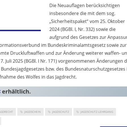
Die Neuauflagen berücksichtigen
insbesondere die mit dem sog.
„Sicherheitspaket“ vom 25. Oktober
2024 (BGBl. I, Nr. 332) sowie die
aufgrund des Gesetzes zur Anpassu
nformationsverbund im Bundeskriminalamtsgesetz sowie zur
immte Druckluftwaffen und zur Änderung weiterer waffen- u
17. Juli 2025 (BGBl. I Nr. 171) vorgenommenen Änderungen 
 Bundesjagdgesetzes bzw. des Bundesnaturschutzgesetzes
ufnahme des Wolfes in das Jagdrecht.
<
erhältlich.
AGDRECHT
JAGDSCHEIN
JAGDSCHUTZ
JAGDSCHUTZ-LEHRGANG