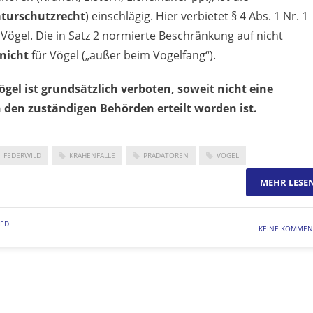
turschutzrecht
) einschlägig. Hier verbietet § 4 Abs. 1 Nr. 1
Vögel. Die in Satz 2 normierte Beschränkung auf nicht
nicht
für Vögel („außer beim Vogelfang“).
ögel ist grundsätzlich verboten, soweit nicht eine
n zuständigen Behörden erteilt worden ist.
FEDERWILD
KRÄHENFALLE
PRÄDATOREN
VÖGEL
MEHR LESE
ZED
KEINE KOMMEN