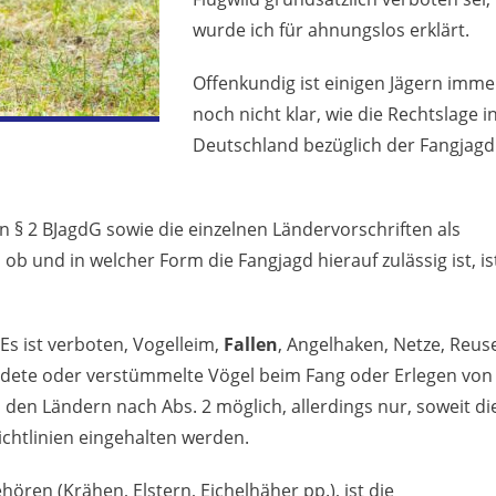
wurde ich für ahnungslos erklärt.
Offenkundig ist einigen Jägern imme
noch nicht klar, wie die Rechtslage i
Deutschland bezüglich der Fangjagd
in § 2 BJagdG sowie die einzelnen Ländervorschriften als
, ob und in welcher Form die Fangjagd hierauf zulässig ist, is
Es ist verboten, Vogelleim,
Fallen
, Angelhaken, Netze, Reus
ndete oder verstümmelte Vögel beim Fang oder Erlegen von
en Ländern nach Abs. 2 möglich, allerdings nur, soweit di
chtlinien eingehalten werden.
ören (Krähen, Elstern, Eichelhäher pp.), ist die