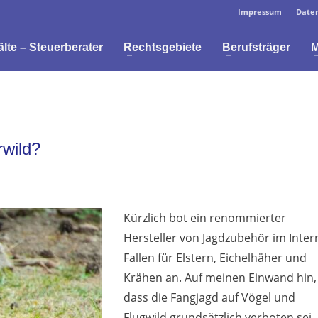
Impressum
Daten
te – Steuerberater
Rechtsgebiete
Berufsträger
M
rwild?
Kürzlich bot ein renommierter
Hersteller von Jagdzubehör im Inter
Fallen für Elstern, Eichelhäher und
Krähen an. Auf meinen Einwand hin,
dass die Fangjagd auf Vögel und
Flugwild grundsätzlich verboten sei,