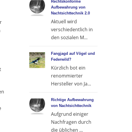
Rechtskonforme
Aufbewahrung von
Nachtsichttechnik 2.0
Aktuell wird
r
verschiedentlich in
n
den sozialen M...
Fangjagd auf Vögel und
Federwild?
Kürzlich bot ein
t
renommierter
Hersteller von Ja...
en
Richtige Aufbewahrung
von Nachtsichttechnik
e
Aufgrund einiger
Nachfragen durch
die üblichen ...