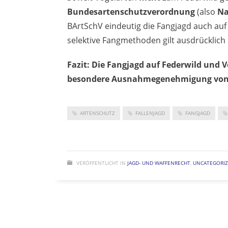
Bundesartenschutzverordnung
(also
Na
BArtSchV eindeutig die Fangjagd auch auf 
selektive Fangmethoden gilt ausdrücklich
Fazit: Die Fangjagd auf Federwild und V
besondere Ausnahmegenehmigung von de
ARTENSCHUTZ
FALLENJAGD
FANGJAGD
VERÖFFENTLICHT IN
JAGD- UND WAFFENRECHT
,
UNCATEGORI