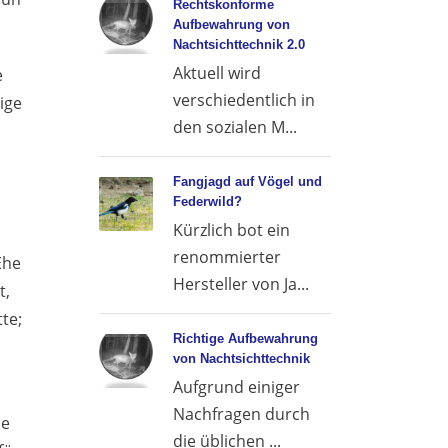
Rechtskonforme
Aufbewahrung von
Nachtsichttechnik 2.0
Aktuell wird
e
verschiedentlich in
ige
den sozialen M...
Fangjagd auf Vögel und
Federwild?
Kürzlich bot ein
renommierter
Ehe
Hersteller von Ja...
t,
te;
Richtige Aufbewahrung
von Nachtsichttechnik
Aufgrund einiger
Nachfragen durch
he
die üblichen ...