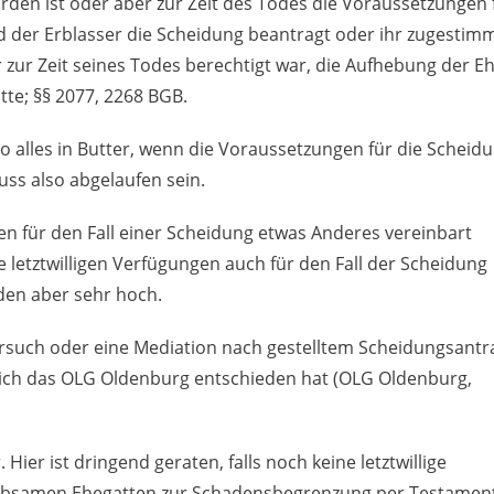
den ist oder aber zur Zeit des Todes die Voraussetzungen 
 der Erblasser die Scheidung beantragt oder ihr zugestim
r zur Zeit seines Todes berechtigt war, die Aufhebung der E
tte; §§ 2077, 2268 BGB.
so alles in Butter, wenn die Voraussetzungen für die Scheid
ss also abgelaufen sein.
en für den Fall einer Scheidung etwas Anderes vereinbart
 letztwilligen Verfügungen auch für den Fall der Scheidung
rden aber sehr hoch.
rsuch oder eine Mediation nach gestelltem Scheidungsantr
zlich das OLG Oldenburg entschieden hat (OLG Oldenburg,
 Hier ist dringend geraten, falls noch keine letztwillige
liebsamen Ehegatten zur Schadensbegrenzung per Testamen