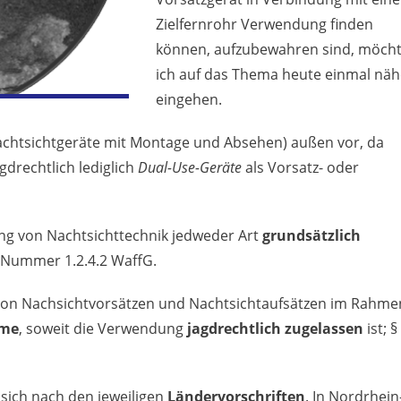
Zielfernrohr Verwendung finden
können, aufzubewahren sind, möch
ich auf das Thema heute einmal näh
eingehen.
achtsichtgeräte mit Montage und Absehen) außen vor, da
agdrechtlich lediglich
Dual-Use-Geräte
als Vorsatz- oder
ng von Nachtsichttechnik jedweder Art
grundsätzlich
 1 Nummer 1.2.4.2 WaffG.
 von Nachsichtvorsätzen und Nachtsichtaufsätzen im Rahme
me
, soweit die Verwendung
jagdrechtlich zugelassen
ist; §
t sich nach den jeweiligen
Ländervorschriften
. In Nordrhein