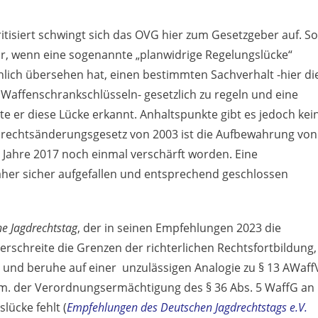
itisiert schwingt sich das OVG hier zum Gesetzgeber auf. So
ur, wenn eine sogenannte „planwidrige Regelungslücke“
chlich übersehen hat, einen bestimmten Sachverhalt -hier di
affenschrankschlüsseln- gesetzlich zu regeln und eine
 er diese Lücke erkannt. Anhaltspunkte gibt es jedoch kei
nrechtsänderungsgesetz von 2003 ist die Aufbewahrung von
Jahre 2017 noch einmal verschärft worden. Eine
her sicher aufgefallen und entsprechend geschlossen
e Jagdrechtstag
, der in seinen Empfehlungen 2023 die
berschreite die Grenzen der richterlichen Rechtsfortbildung,
 und beruhe auf einer unzulässigen Analogie zu § 13 AWaff
V.m. der Verordnungsermächtigung des § 36 Abs. 5 WaffG an
lücke fehlt (
Empfehlungen des Deutschen Jagdrechtstags e.V.