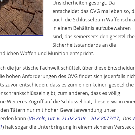
Unsicherheiten gesorgt. Da
entscheidet das OVG mal eben so, d
auch die Schlüssel zum Waffenschr
in einem Behältnis aufzubewahren
sind, das seinerseits den gesetzlich
Sicherheitsstandards an die
dlichen Waffen und Munition entspricht.
ch die juristische Fachwelt schüttelt über diese Entscheidu
die hohen Anforderungen des OVG findet sich jedenfalls nich
s zuvor entschieden, dass es zum einen keinen gesetzliche
schrankschlüsseln gibt, zum anderen, dass es völlig
ne Weiteres Zugriff auf die Schlüssel hat; diese etwa in eine
n den Tätern nur mit hoher Gewaltanwendung unter
erden kann (
VG Köln, Urt. v. 21.02.2019 – 20 K 8077/17
). Das
31
) hält sogar die Unterbringung in einem sicheren Versteck