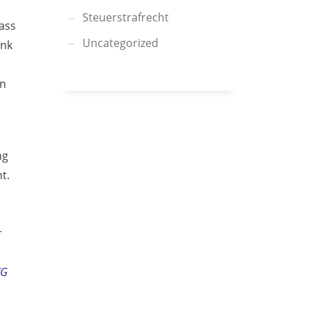
Steuerstrafrecht
ass
Uncategorized
ank
en
ng
t.
r
VG