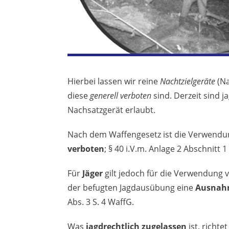
Hierbei lassen wir reine
Nachtzielgeräte
(N
diese
generell verboten
sind. Derzeit sind j
Nachsatzgerät erlaubt.
Nach dem Waffengesetz ist die Verwendu
verboten
; § 40 i.V.m. Anlage 2 Abschnitt
Für
Jäger
gilt jedoch für die Verwendung
der befugten Jagdausübung eine
Ausnah
Abs. 3 S. 4 WaffG.
Was
jagdrechtlich zugelassen
ist, richte