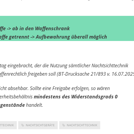
ffe -> ab in den Waffenschrank
affe getrennt -> Aufbewahrung überall möglich
stag eingebracht, der die Nutzung sämtlicher Nachtsichttechnik
waffenrechtlich freigeben soll (BT-Drucksache 21/893 v. 16.07.202
icht absehbar. Sollte eine Freigabe erfolgen, so wären
erheitsbehältnis
mindestens des Widerstandsgrads 0
egenstände
handelt.
TTECHNIK
NACHTSICHTGERÄTE
NACHTSICHTTECHNIK